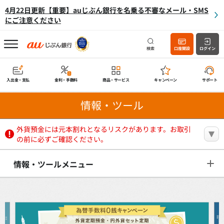
4月22日更新【重要】auじぶん銀行を名乗る不審なメール・SMS
にご注意ください
検索
口座開設
ログイン
入出金・支払
金利・手数料
商品・サービス
キャンペーン
サポート
情報・ツール
外貨預金には元本割れとなるリスクがあります。お取引
の前に必ずご確認ください。
情報・ツールメニュー