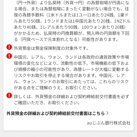
（円→外貨）より払戻時（外貨→円）の為替相場が円高にな
る場合、または為替相場にまったく変動がない場合でも、往
復の為替手数料（1米ドルまたは1ユーロあたり24銭、1豪ド
ルあたり50銭、1ランドまたは1中国元あたり20銭、1NZドル
あたり40銭、1レアルあたり90銭、100ウォンあたり20銭）
がかかるため、払戻時の円換算額が、預入時の円貨額を下回
る（円貨ベースで元本割れとなる）可能性があります。
外貨預金は預金保険制度の対象外です。
中国元、レアル、ウォン、ランドは各政府の通貨政策や市場
環境の変化などにより、流動性の低下、市場機能の低下およ
び規模の縮小の可能性があり、為替レートが大幅に変動する
リスクやお取引を停止する場合があります。中国元、レア
ル、ウォン、ランドのお取引にあたっては、これらのリスク
がある点をご理解のうえ、お取引ください。
詳しくは、外貨預金の詳細および契約締結前交付書面を必ず
ご確認いただき、お取引ください。
外貨預金の詳細および契約締結前交付書面はこちら
auじぶん銀行株式会社