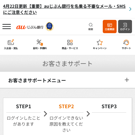
4月22日更新【重要】auじぶん銀行を名乗る不審なメール・SMS
にご注意ください
検索
口座開設
ログイン
入出金・支払
金利・手数料
商品・サービス
キャンペーン
サポート
お客さまサポート
お客さまサポートメニュー
STEP1
STEP2
STEP3
ログインしたこと
ログインできない
があります
原因を教えてくだ
さい