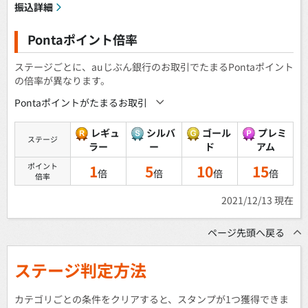
振込詳細
Pontaポイント倍率
ステージごとに、auじぶん銀行のお取引でたまるPontaポイント
の倍率が異なります。
Pontaポイントがたまるお取引
レギュ
シルバ
ゴール
プレミ
ステージ
ラー
ー
ド
アム
ポイント
1
5
10
15
倍
倍
倍
倍
倍率
2021/12/13 現在
ページ先頭へ戻る
ステージ判定方法
カテゴリごとの条件をクリアすると、スタンプが1つ獲得できま