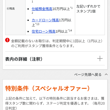
1
左記いずれかで
*1
仕組預金残高
10万円以上
⑥残高
スタンプ1個
2
カードローン残高
1万円以
*13
上
*14
住宅ローン残高
1円以上
金額記載のないお取引は、判定期間中に1回以上（1円以上）
のご利用がスタンプ獲得条件となります。
表内の詳細（注釈）
ページ先頭へ戻る
特別条件（スペシャルオファー）
上記の条件に加えて、以下の特別条件に該当するお客さまは、獲
得スタンプ数に関わらず、ステージ判定を優遇します。（毎月20
日判定）