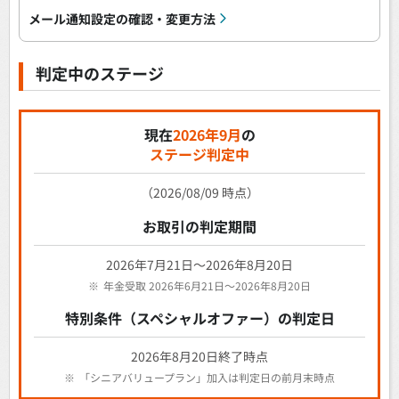
メール通知設定の確認・変更方法
判定中のステージ
現在
2026
年
9
月
の
ステージ判定中
（2026/08/09 時点）
お取引の判定期間
2026
年
7
月21日～
2026
年
8
月20日
※
年金受取
2026
年
6
月21日～
2026
年
8
月20日
特別条件（スペシャルオファー）の判定日
2026
年
8
月20日終了時点
※
「シニアバリュープラン」加入は判定日の前月末時点