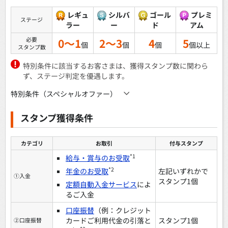
レギュ
シルバ
ゴール
プレミ
ステージ
ラー
ー
ド
アム
必要
0～1
2～3
4
5
個
個
個
個以上
スタンプ数
特別条件に該当するお客さまは、獲得スタンプ数に関わら
ず、ステージ判定を優遇します。
特別条件（スペシャルオファー）
スタンプ獲得条件
カテゴリ
お取引
付与スタンプ
*1
給与・賞与のお受取
*2
年金のお受取
左記いずれかで
①入金
スタンプ1個
定額自動入金サービス
によ
るご入金
口座振替
（例：クレジット
カードご利用代金の引落と
スタンプ1個
②口座振替