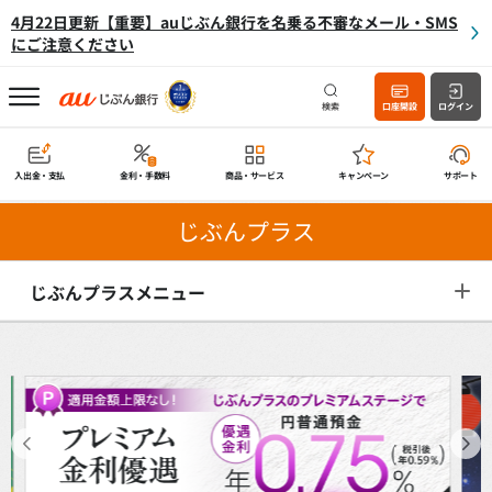
4月22日更新【重要】auじぶん銀行を名乗る不審なメール・SMS
にご注意ください
検索
口座開設
ログイン
入出金・支払
金利・手数料
商品・サービス
キャンペーン
サポート
じぶんプラス
じぶんプラスメニュー