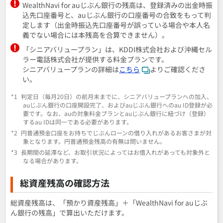
WealthNavi for auじぶん銀行の残高は、登録済みの出金時振
込先口座番号と、auじぶん銀行の口座番号の合致をもって判
定します（出金時振込先口座番号が誤っている場合や本人名
義でない場合には本残高を合算できません）。
「シニアバリュープラン」は、KDDI株式会社および沖縄セル
ラー電話株式会社が提供する料金プランです。
シニアバリュープランの詳細は
こちら
よりご確認くださ
い。
*1
判定日（毎月20日）の前月末までに、シニアバリュープランへの加入、
auじぶん銀行の口座開設完了、およびauじぶん銀行へのau ID登録が必
要です。なお、auの対象料金プランとauじぶん銀行に紐づけ（登録）
するau IDは同⼀である必要があります。
*2
円普通預金口座をお持ちでじぶんローンの借り入れがあるお客さまが対
象となります。円普通預金残高の有無は問いません。
*3
長期間の延滞など、お取引状況によってはお借入れがあっても対象外と
なる場合があります。
総資産残高の確認方法
総資産残高は、「預かり資産残高」＋「WealthNavi for auじぶ
ん銀行の残高」で算出いただけます。