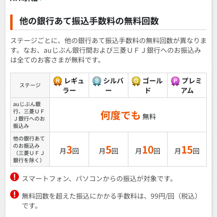
他の銀行あて振込手数料の無料回数
ステージごとに、他の銀行あて振込手数料の無料回数が異なりま
す。なお、auじぶん銀行間および三菱ＵＦＪ銀行へのお振込み
は全てのお客さまが無料です。
レギュ
シルバ
ゴール
プレミ
ステージ
ラー
ー
ド
アム
auじぶん銀
行、三菱ＵＦ
何度でも
無料
Ｊ銀行へのお
振込み
他の銀行あて
のお振込み
3
5
10
15
月
回
月
回
月
回
月
回
（三菱ＵＦＪ
銀行を除く）
スマートフォン、パソコンからの振込が対象です。
無料回数を超えた振込にかかる手数料は、99円/回（税込）
です。