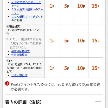
au PAY 残高へのオートチ
1
5
10
15
ャージ
P
P
P
P
スマホ決済（残高へのチャ
*7
ージ）
じぶん銀行スマホデビット
のご利用
④
積立投資
*
（合計積立金額1,000円ごと
5
）
1
5
10
15
※
ただし、前月または当月
P
P
P
P
に外貨から円への払戻取
引がないこと
AI外貨自動積立
外貨自動積立
⑤
FX
（1回1万通貨（ZAR/JPYは10
1
5
10
15
万通貨）以上の新規取引1回ご
P
P
P
P
*5
と
）
じぶん銀行FX
Pontaポイントをためるには、auじぶん銀行でのau ID登録
が必要です。
表内の詳細（注釈）