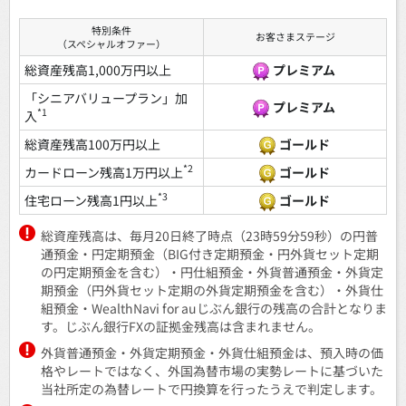
特別条件
お客さまステージ
（スペシャルオファー）
総資産残高1,000万円以上
プレミアム
「シニアバリュープラン」加
プレミアム
*1
入
総資産残高100万円以上
ゴールド
*2
カードローン残高1万円以上
ゴールド
*3
住宅ローン残高1円以上
ゴールド
総資産残高は、毎月20日終了時点（23時59分59秒）の円普
通預金・円定期預金（BIG付き定期預金・円外貨セット定期
の円定期預金を含む）・円仕組預金・外貨普通預金・外貨定
期預金（円外貨セット定期の外貨定期預金を含む）・外貨仕
組預金・WealthNavi for auじぶん銀行の残高の合計となりま
す。じぶん銀行FXの証拠金残高は含まれません。
外貨普通預金・外貨定期預金・外貨仕組預金は、預入時の価
格やレートではなく、外国為替市場の実勢レートに基づいた
当社所定の為替レートで円換算を行ったうえで判定します。