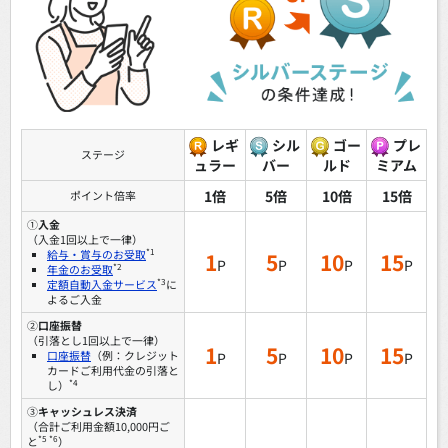
レギ
シル
ゴー
プレ
ステージ
ュラー
バー
ルド
ミアム
1倍
5倍
10倍
15倍
ポイント倍率
①
入金
（入金1回以上で一律）
*1
給与・賞与のお受取
1
5
10
15
P
P
P
P
*2
年金のお受取
*3
定額自動入金サービス
に
よるご入金
②
口座振替
（引落とし1回以上で一律）
1
5
10
15
口座振替
（例：クレジット
P
P
P
P
カードご利用代金の引落と
*4
し）
③
キャッシュレス決済
（合計ご利用金額10,000円ご
*5 *6
と
）