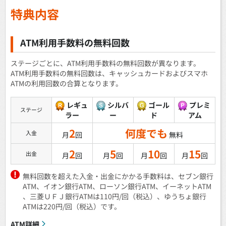
特典内容
ATM利用手数料の無料回数
ステージごとに、ATM利用手数料の無料回数が異なります。
ATM利用手数料の無料回数は、キャッシュカードおよびスマホ
ATMの利用回数の合算となります。
レギュ
シルバ
ゴール
プレミ
ステージ
ラー
ー
ド
アム
2
何度でも
入金
月
回
無料
2
5
10
15
出金
月
回
月
回
月
回
月
回
無料回数を超えた入金・出金にかかる手数料は、セブン銀行
ATM、イオン銀行ATM、ローソン銀行ATM、イーネットATM
、三菱ＵＦＪ銀行ATMは110円/回（税込）、ゆうちょ銀行
ATMは220円/回（税込）です。
ATM詳細