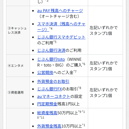
*3
し）
au PAY 残高へのチャージ
（オートチャージ含む）
スマホ決済（残高へのチャ
左記いずれかで
③キャッシュ
*4
ージ）
レス決済
スタンプ1個
じぶん銀行スマホデビット
*5
のご利用
じぶん銀行決済
のご利用
じぶん銀行toto
（WINNE
左記いずれかで
*6
R・toto・BIG）のご購入
④エンタメ
スタンプ1個
*7
公営競技
へのご入金
外貨預金のお取引
*8
じぶん銀行FX
のお取引
左記いずれかで
⑤資産運用
スタンプ1個
auマネーコネクト
の設定
円定期預金
残高1円以上
*9 *1
総資産残高
50万円以上
0 *11
*1
外貨預金残高
10万円以上