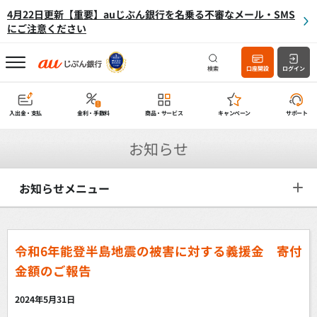
4月22日更新【重要】auじぶん銀行を名乗る不審なメール・SMS
にご注意ください
検索
口座開設
ログイン
入出金・支払
金利・手数料
商品・サービス
キャンペーン
サポート
お知らせ
お知らせメニュー
令和6年能登半島地震の被害に対する義援金 寄付
金額のご報告
2024年5月31日