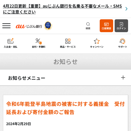
4月22日更新【重要】auじぶん銀行を名乗る不審なメール・SMS
にご注意ください
検索
口座開設
ログイン
入出金・支払
金利・手数料
商品・サービス
キャンペーン
サポート
お知らせ
お知らせメニュー
令和6年能登半島地震の被害に対する義援金 受付
延長および寄付金額のご報告
2024年2月29日