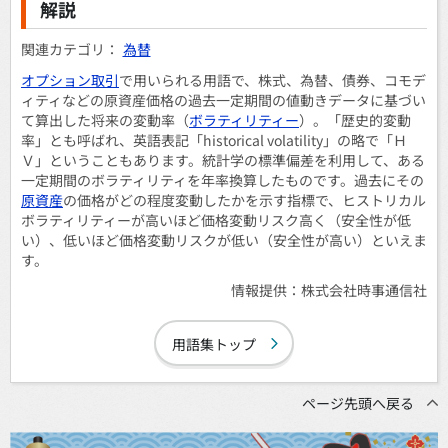
解説
為替
オプション取引
で用いられる用語で、株式、為替、債券、コモデ
ィティなどの原資産価格の過去一定期間の値動きデータに基づい
て算出した将来の変動率（
ボラティリティー
）。「歴史的変動
率」とも呼ばれ、英語表記「historical volatility」の略で「Ｈ
Ｖ」ということもあります。統計学の標準偏差を利用して、ある
一定期間のボラティリティを年率換算したものです。過去にその
原資産
の価格がどの程度変動したかを示す指標で、ヒストリカル
ボラティリティーが高いほど価格変動リスク高く（安全性が低
い）、低いほど価格変動リスクが低い（安全性が高い）といえま
す。
情報提供：株式会社時事通信社
用語集トップ
ページ先頭へ戻る