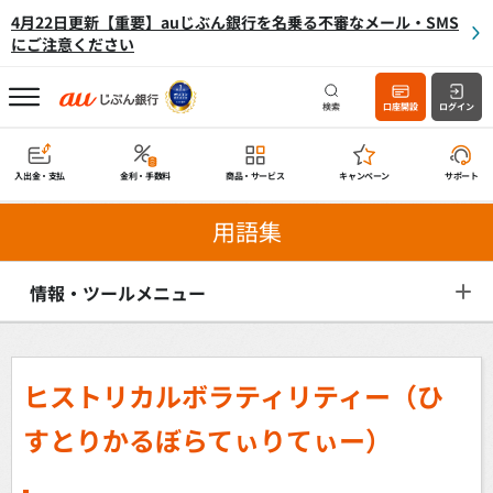
4月22日更新【重要】auじぶん銀行を名乗る不審なメール・SMS
にご注意ください
検索
口座開設
ログイン
入出金・支払
金利・手数料
商品・サービス
キャンペーン
サポート
用語集
情報・ツールメニュー
ヒストリカルボラティリティー（ひ
すとりかるぼらてぃりてぃー）