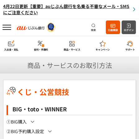
4月22日更新【重要】auじぶん銀行を名乗る不審なメール・SMS
にご注意ください
検索
口座開設
ログイン
入出金・支払
金利・手数料
商品・サービス
キャンペーン
サポート
商品・サービスのお取引方法
くじ・公営競技
BIG・toto・WINNER
①BIG購入
②BIG予約購入設定