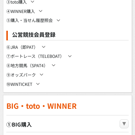
③toto購入
④WINNER購入
⑤購入・当せん履歴照会
公営競技会員登録
⑥JRA（即PAT）
⑦ボートレース（TELEBOAT）
⑧地方競馬（SPAT4）
⑨オッズパーク
⑩WINTICKET
BIG・toto・WINNER
①BIG購入