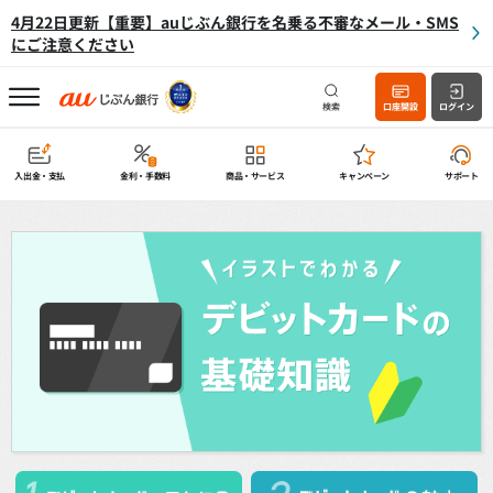
4月22日更新【重要】auじぶん銀行を名乗る不審なメール・SMS
にご注意ください
検索
口座開設
ログイン
入出金・支払
金利・手数料
商品・サービス
キャンペーン
サポート