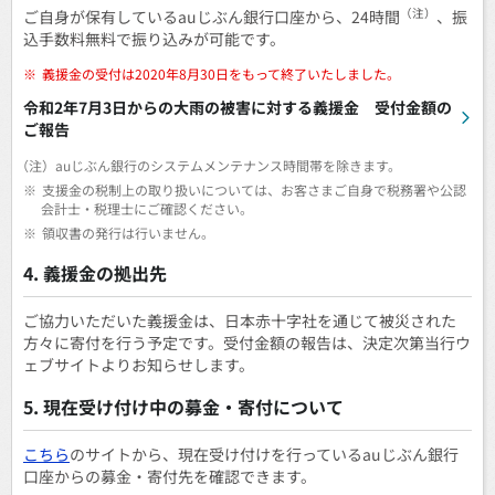
（注）
ご自身が保有しているauじぶん銀行口座から、24時間
、振
込手数料無料で振り込みが可能です。
※
義援金の受付は2020年8月30日をもって終了いたしました。
令和2年7月3日からの大雨の被害に対する義援金 受付金額の
ご報告
（注）
auじぶん銀行のシステムメンテナンス時間帯を除きます。
※
支援金の税制上の取り扱いについては、お客さまご自身で税務署や公認
会計士・税理士にご確認ください。
※
領収書の発行は行いません。
4. 義援金の拠出先
ご協力いただいた義援金は、日本赤十字社を通じて被災された
方々に寄付を行う予定です。受付金額の報告は、決定次第当行ウ
ェブサイトよりお知らせします。
5. 現在受け付け中の募金・寄付について
こちら
のサイトから、現在受け付けを行っているauじぶん銀行
口座からの募金・寄付先を確認できます。