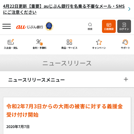
4月22日更新【重要】auじぶん銀行を名乗る不審なメール・SMS
にご注意ください
検索
口座開設
ログイン
入出金・支払
金利・手数料
商品・サービス
キャンペーン
サポート
ニュースリリース
ニュースリリースメニュー
令和2年7月3日からの大雨の被害に対する義援金
受け付け開始
2020年7月7日