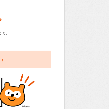
？
とで、
た！