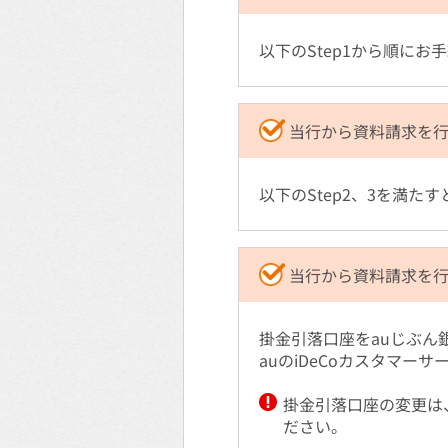
以下のStep1から順にお
当行から資料請求を
以下のStep2、3を満た
当行から資料請求を
掛金引落口座をauじぶん
auのiDeCoカスタマーサ
掛金引落口座の変更は
ださい。