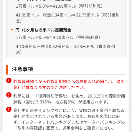
1万豪ドル×5.0％＝41.09豪ドル（税引前利息）
41.09豪ドル－税金8.34豪ドル＝32.75豪ドル（税引後利
息）
円→1ヶ月もの米ドル定期預金
1万米ドル×0.5％＝4.10米ドル（税引前利息）
4.10米ドル－税金0.82米ドル＝3.28米ドル（税引後利
息）
注意事項
外貨普通預金から外貨定期預金へのお預入れの場合は、適用
金利が異なりますのでご注意ください。
利息には、「復興特別所得税」を含め、20.315％の源泉分離
課税（国税15.315％、地方税5％）が適用されます。
金利更新のタイミングなどにより、実際の適用金利と異なる
金利が表示されている場合があります。お取引の際には必
ず、インターネットバンキングまたはケータイバンキングの
「取引内容確認」画面で、適用金利をご確認ください。