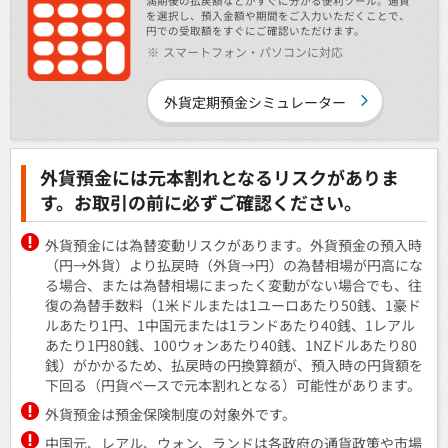
満期後の払戻額などがすぐに分かる便利ツール。通貨
を選択し、預入金額や期間をご入力いただくことで、
円での受取額をすぐにご確認いただけます。
※
スマートフォン・パソコンに対応
外貨定期預金シミュレーター
外貨預金には元本割れとなるリスクがありま
す。お取引の前に必ずご確認ください。
外貨預金には為替変動リスクがあります。外貨預金の預入時
（円→外貨）より払戻時（外貨→円）の為替相場が円高にな
る場合、または為替相場にまったく変動がない場合でも、往
復の為替手数料（1米ドルまたは1ユーロあたり50銭、1豪ド
ルあたり1円、1中国元または1ランドあたり40銭、1レアル
あたり1円80銭、100ウォンあたり40銭、1NZドルあたり80
銭）がかかるため、払戻時の円換算額が、預入時の円貨額を
下回る（円貨ベースで元本割れとなる）可能性があります。
外貨預金は預金保険制度の対象外です。
中国元、レアル、ウォン、ランドは各政府の通貨政策や市場