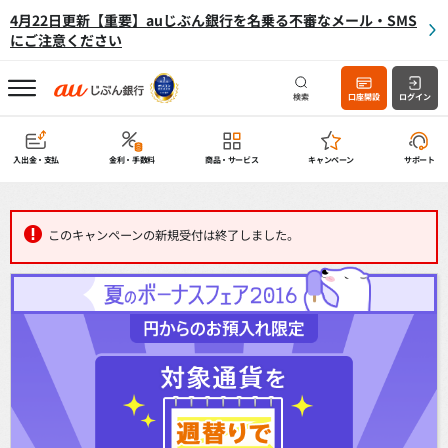
4月22日更新【重要】auじぶん銀行を名乗る不審なメール・SMS
にご注意ください
検索
口座開設
ログイン
入出金・支払
金利・手数料
商品・サービス
キャンペーン
サポート
このキャンペーンの新規受付は終了しました。