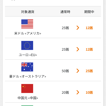
対象通貨
通常時
期間中
25銭
12銭
米ドル «アメリカ»
25銭
12銭
ユーロ «EU»
50銭
25銭
豪ドル «オーストラリア»
20銭
10銭
中国元 «中国»