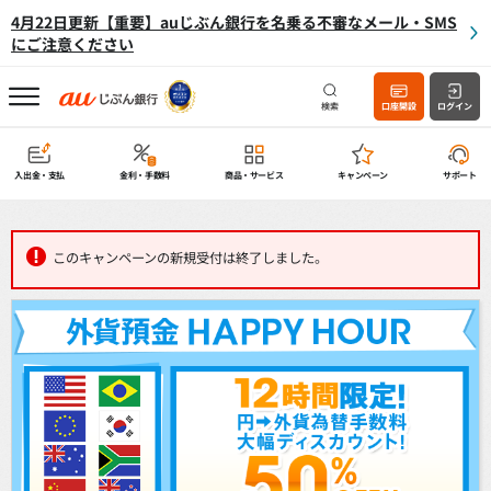
4月22日更新【重要】auじぶん銀行を名乗る不審なメール・SMS
にご注意ください
検索
口座開設
ログイン
入出金・支払
金利・手数料
商品・サービス
キャンペーン
サポート
このキャンペーンの新規受付は終了しました。