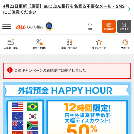
4月22日更新【重要】auじぶん銀行を名乗る不審なメール・SMS
にご注意ください
検索
口座開設
ログイン
入出金・支払
金利・手数料
商品・サービス
キャンペーン
サポート
このキャンペーンの新規受付は終了しました。