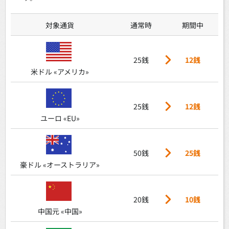
対象通貨
通常時
期間中
25銭
12銭
米ドル «アメリカ»
25銭
12銭
ユーロ «EU»
50銭
25銭
豪ドル «オーストラリア»
20銭
10銭
中国元 «中国»