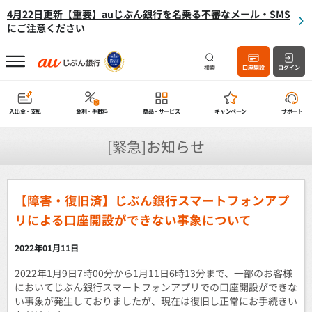
4月22日更新【重要】auじぶん銀行を名乗る不審なメール・SMS
にご注意ください
検索
口座開設
ログイン
入出金・支払
金利・手数料
商品・サービス
キャンペーン
サポート
[緊急]お知らせ
【障害・復旧済】じぶん銀行スマートフォンアプ
リによる口座開設ができない事象について
2022年01月11日
2022年1月9日7時00分から1月11日6時13分まで、一部のお客様
においてじぶん銀行スマートフォンアプリでの口座開設ができな
い事象が発生しておりましたが、現在は復旧し正常にお手続きい