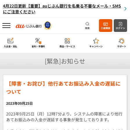
4月22日更新【重要】auじぶん銀行を名乗る不審なメール・SMS
にご注意ください
検索
口座開設
ログイン
入出金・支払
金利・手数料
商品・サービス
キャンペーン
サポート
[緊急]お知らせ
【障害・お詫び】他行あてお振込み入金の遅延に
ついて
2023年09月25日
2023年9月25日（月）12時7分より、システムの障害により他行
あてお振込みの入金が遅延する事象が発生しております。