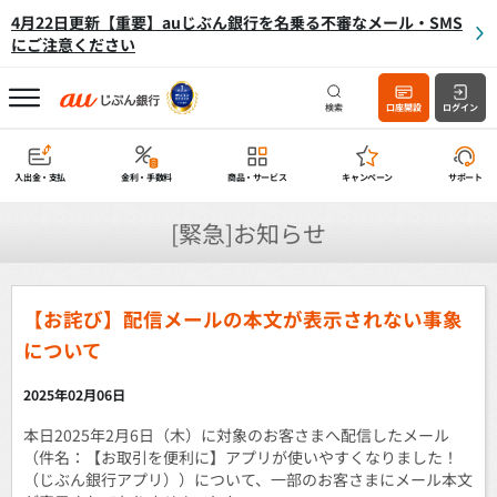
4月22日更新【重要】auじぶん銀行を名乗る不審なメール・SMS
にご注意ください
検索
口座開設
ログイン
入出金・支払
金利・手数料
商品・サービス
キャンペーン
サポート
[緊急]お知らせ
【お詫び】配信メールの本文が表示されない事象
について
2025年02月06日
本日2025年2月6日（木）に対象のお客さまへ配信したメール
（件名：【お取引を便利に】アプリが使いやすくなりました！
（じぶん銀行アプリ））について、一部のお客さまにメール本文