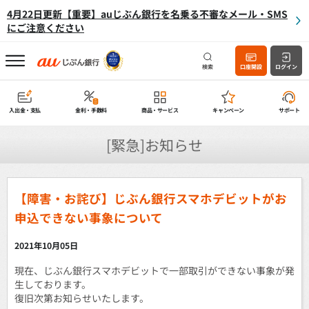
4月22日更新【重要】auじぶん銀行を名乗る不審なメール・SMS
にご注意ください
検索
口座開設
ログイン
入出金・支払
金利・手数料
商品・サービス
キャンペーン
サポート
[緊急]お知らせ
【障害・お詫び】じぶん銀行スマホデビットがお
申込できない事象について
2021年10月05日
現在、じぶん銀行スマホデビットで一部取引ができない事象が発
生しております。
復旧次第お知らせいたします。