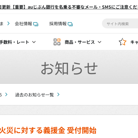
2日更新【重要】auじぶん銀行を名乗る不審なメール・SMSにご注意くだ
ま
会社情報
採用情報
手数料
・レート
商品・サービス
キ
お知らせ
5
過去のお知らせ一覧
火災に対する義援金 受付開始