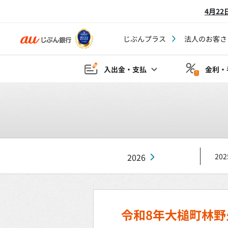
4月2
じぶんプラス
法人のお客さ
入出金・支払
金利・
2026
202
令和8年大槌町林野