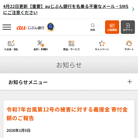
4月22日更新【重要】auじぶん銀行を名乗る不審なメール・SMS
にご注意ください
検索
口座開設
ログイン
入出金・支払
金利・手数料
商品・サービス
キャンペーン
サポート
お知らせ
お知らせメニュー
令和7年台風第12号の被害に対する義援金 寄付金
額のご報告
2026年1月5日