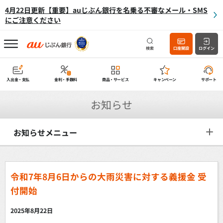
4月22日更新【重要】auじぶん銀行を名乗る不審なメール・SMS
にご注意ください
検索
口座開設
ログイン
入出金・支払
金利・手数料
商品・サービス
キャンペーン
サポート
お知らせ
お知らせメニュー
令和7年8月6日からの大雨災害に対する義援金 受
付開始
2025年8月22日