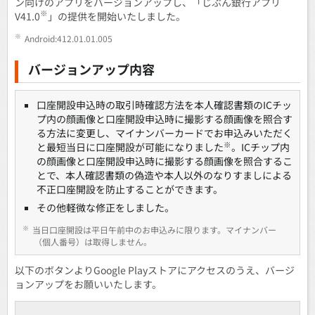
ン向けのアプリをバージョンアップし、「じぶん銀行アプリ
※
V41.0
」の提供を開始いたしました。
※
Android:412.01.01.005
バージョンアップ内容
口座開設申込時の取引時確認方法を本人確認書類のICチッ
プ内の顔画像と口座開設申込時に撮影する顔画像を照合す
る方法に変更し、マイナンバーカードでお申込みいただく
※
と最短当日に口座開設が可能になりました
。ICチップ内
の顔画像と口座開設申込時に撮影する顔画像を照合するこ
とで、本人確認書類の偽造や本人以外のなりすましによる
不正口座開設を防止することができます。
その他軽微な修正をしました。
※
当日口座開設は平日午前中のお申込みに限ります。マイナンバー
（個人番号）は取得しません。
以下のボタンよりGoogle Playストアにアクセスのうえ、バージ
ョンアップをお願いいたします。