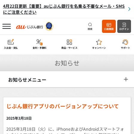
4月22日更新【重要】auじぶん銀行を名乗る不審なメール・SMS
にご注意ください
検索
口座開設
ログイン
入出金・支払
金利・手数料
商品・サービス
キャンペーン
サポート
お知らせ
お知らせメニュー
じぶん銀行アプリのバージョンアップについて
2025年3月18日
2025年3月18日（火）に、iPhoneおよびAndroidスマートフォ