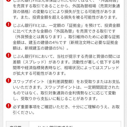
じぶん銀行FXは元本保証されたものではなく、「外国為替」
を売買する取引であることから、外国為替相場（売買対象通
貨の価格）の変動などにより損失が生じる可能性がありま
す。また、投資金額を超える損失を被る可能性があります。
じぶん銀行FXとは、一定額の「証拠金」を預けて、投資金額
に比べて大きな金額の「外国為替」を売買できる取引です
（外貨預金とは異なります）。取引維持のために必要な証拠
金額は、建玉の建値の4％です（新規注文時に必要な証拠金
額は、新規建玉の建値の5％）。
じぶん銀行FXにおいて、当社が提示する売値と買値の間には
差額（スプレッド）があります。流動性が著しく低下する時
間帯や経済指標発表時など、相場状況によってはスプレッド
が拡大する可能性があります。
スワップポイント（金利差調整額）をお受取りまたはお支払
いいただきます。スワップポイントは、一定期間固定された
ものではなく、取引対象通貨の金利情勢などに応じて変動
し、受取りから支払いに転じることがあります。
必ず重要事項をご確認いただき、十分にご理解のうえ、お取
引ください。