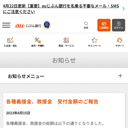
4月22日更新【重要】auじぶん銀行を名乗る不審なメール・SMS
にご注意ください
検索
口座開設
ログイン
入出金・支払
金利・手数料
商品・サービス
キャンペーン
サポート
お知らせ
お知らせメニュー
各種義援金、救援金 受付金額のご報告
2023年8月15日
各種義援金、救援金の総額は以下の通りとなりました。