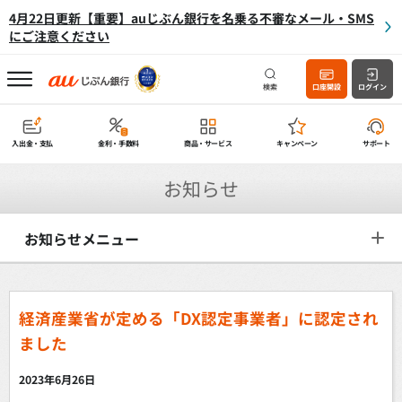
4月22日更新【重要】auじぶん銀行を名乗る不審なメール・SMS
にご注意ください
検索
口座開設
ログイン
入出金・支払
金利・手数料
商品・サービス
キャンペーン
サポート
お知らせ
お知らせメニュー
経済産業省が定める「DX認定事業者」に認定され
ました
2023年6月26日