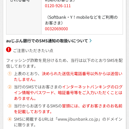
0120-926-111
（Softbank・Y！mobileなどをご利用の
お客さま）
0032069000
auじぶん銀行でのSMS通知の取扱いについて
ご注意いただきたい点
フィッシング詐欺を見分けるため、当行は以下のとおりSMSを配
信しております。
①
上表のとおり、
決められた送信元電話番号以外からは送信い
たしません。
②
当行のSMSではお客さまの
インターネットバンキングのログ
イン情報やパスワード、暗証番号等をご入力いただくことは
ありません。
③
当行からお送りするSMSの
冒頭には、必ずお客さまのお名前
を記載しております。
④
SMSに掲載するURLは「www.jibunbank.co.jp」のドメイン
に限ります。