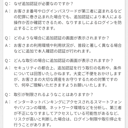
Q：
なぜ追加認証が必要なのですか？
A：
お客さま番号やログインパスワードが第三者に盗まれるなど
の犯罪に巻き込まれた場合でも、追加認証により本人による
操作か否か確認できるため、なりすましによるログインを防
止することができます。
Q：
どのような場合に追加認証の画面が表示されますか？
A：
お客さまの利用環境や利用状況が、普段と著しく異なる場合
などに追加で本人確認の認証が行われます。
Q：
どんな取引の場合に追加認証の画面が表示されますか？
A：
セキュリティの都合上、追加認証を行う取引の名称や、条件
については回答いたしかねます。大変ご不便をおかけします
が、お客さまの大切な資産をお守りするための対策ですの
で、何卒ご理解いただきますようお願いいたします。
Q：
取引が制限されるようなことはありますか？
A：
インターネットバンキングにアクセスされるスマートフォン
やパソコンの環境、ネットワーク環境などを分析し、第三者
が不正になりすましてアクセスしている可能性があるなど、
リスクが高いと判断した場合は、ログイン制限や取引停止を
行うことがあります。