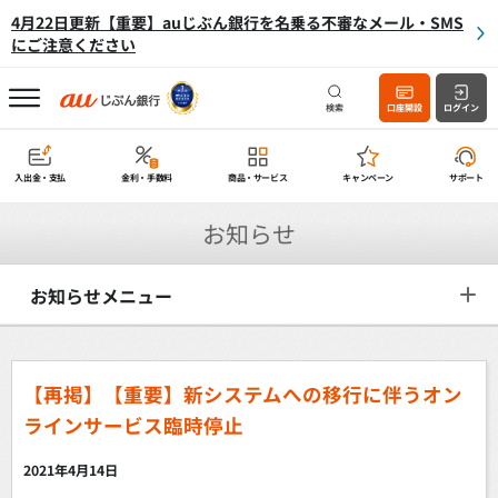
4月22日更新【重要】auじぶん銀行を名乗る不審なメール・SMS
にご注意ください
検索
口座開設
ログイン
入出金・支払
金利・手数料
商品・サービス
キャンペーン
サポート
お知らせ
お知らせメニュー
【再掲】【重要】新システムへの移行に伴うオン
ラインサービス臨時停止
2021年4月14日