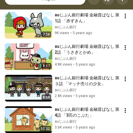
auじぶん銀行劇場 金融昔ばなし 第
1話 「赤ずきん」
auじぶん銀行
9K views
•
5 years ago
7:54
auじぶん銀行劇場 金融昔ばなし 第
2話 「うさぎとかめ」
auじぶん銀行
4.8K views
•
5 years ago
8:57
auじぶん銀行劇場 金融昔ばなし 第
３話 「マッチ売りの少女」
auじぶん銀行
2.8K views
•
5 years ago
8:59
auじぶん銀行劇場 金融昔ばなし 第
4話 「3匹のこぶた」
auじぶん銀行
3.6K views
•
5 years ago
10:32