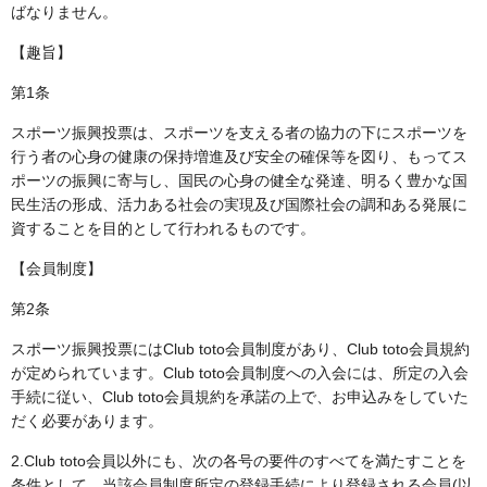
ばなりません。
【趣旨】
第1条
スポーツ振興投票は、スポーツを支える者の協力の下にスポーツを
行う者の心身の健康の保持増進及び安全の確保等を図り、もってス
ポーツの振興に寄与し、国民の心身の健全な発達、明るく豊かな国
民生活の形成、活力ある社会の実現及び国際社会の調和ある発展に
資することを目的として行われるものです。
【会員制度】
第2条
スポーツ振興投票にはClub toto会員制度があり、Club toto会員規約
が定められています。Club toto会員制度への入会には、所定の入会
手続に従い、Club toto会員規約を承諾の上で、お申込みをしていた
だく必要があります。
2.Club toto会員以外にも、次の各号の要件のすべてを満たすことを
条件として、当該会員制度所定の登録手続により登録される会員(以