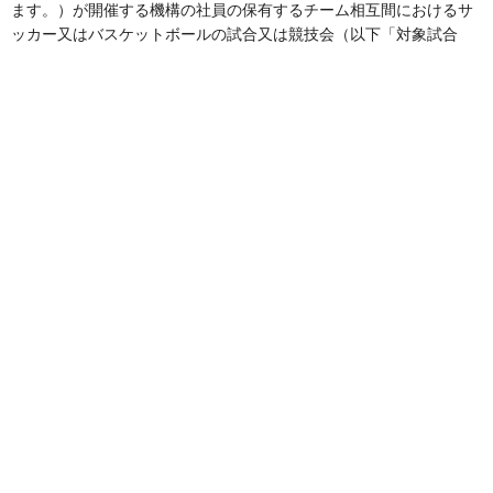
ます。）が開催する機構の社員の保有するチーム相互間におけるサ
ッカー又はバスケットボールの試合又は競技会（以下「対象試合
等」と総称します。）の中から、その実施される回（以下「開催
回」といいます。）ごとにセンターが指定する試合（以下「指定試
合」といいます。）又は競技会（以下「指定競技会」といい、指定
試合と指定競技会とを、以下「指定試合等」と総称します。）を対
象とします。
2.前項のほか、スポーツ振興投票は、サッカー又はバスケットボー
ルの試合又は競技会を通じてスポーツの振興を図ることを目的とす
る組織で文部科学大臣が指定するもの（以下「指定組織」といいま
す。）が開催するサッカー又はバスケットボールの試合又は競技会
（以下「特定対象試合等」と総称します。）の中から、開催回ごと
にセンターが指定する試合又は競技会で文部科学省令で定める基準
に適合するもの（以下、個別に「特定指定試合」、「特定指定競技
会」といい、特定指定試合と特定指定競技会とを、以下「特定指定
試合等」と総称します。）を対象とします。
3.前２項の指定をしたときは、センターは次の各号の内容を公示し
ます。