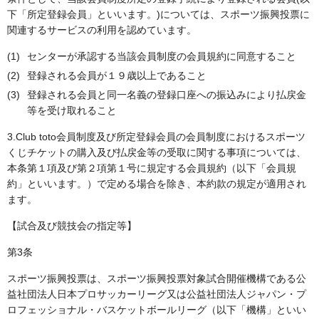
下「所定登録会員」といいます。)については、スポーツ振興投票に
関連するサービスの利用を認めています。
センターが承認する当該会員制度の会員規約に同意すること
登録される会員が１９歳以上であること
登録される会員と同一名義の登録口座への振込みにより払戻金
等を受け取れること
3.Club toto会員制度及び所定登録会員の会員制度におけるスポーツ
くじチケットの購入及び払戻金等の受取に関する事項については、
本条第１項及び第２項第１号に規定する会員規約（以下「会員規
約」といいます。）で定める場合を除き、本約款の規定が適用され
ます。
【試合及び競技会の指定等】
第3条
スポーツ振興投票は、スポーツ振興投票対象試合開催機構である公
益社団法人日本プロサッカーリーグ又は公益社団法人ジャパン・プ
ロフェッショナル・バスケットボールリーグ（以下「機構」といい