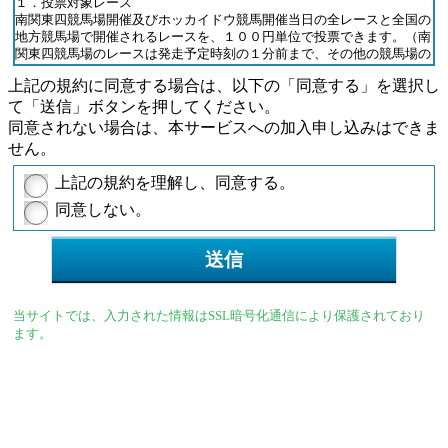
１．投票対象レース
（主催者）
南関東四競馬場開催及びホッカイドウ競馬開催当日の全レースと全国の
第２条 この約定において主催者とは、競馬法第１条の２に定める主催
地方競馬場で開催されるレースを、１００円単位で投票できます。（南
者とします。なお、将来、主催者に追加又は削除が生じた場合において
関東四競馬場のレースは発走予定時刻の１分前まで、その他の競馬場の
も、加入者は何ら異議をとなえないものとします。
レースは発走予定時刻の２分前まで）ただし、重勝式については、１０
上記の規約に同意する場合は、以下の「同意する」を選択し
円または１００円単位の発売となり、最低購入金額を設定する場合があ
（ＳＰＡＴ４センターの業務内容及び設置場所）
て「送信」ボタンを押してください。
ります。（重勝式は最初のレースの発走予定時刻の５分前まで）
第３条 主催者は勝馬投票券購入の申込み受付の業務のほか、電話投票
同意されない場合は、本サービスへの加入申し込みはできま
の実施に必要な業務を処理するための機関として、ＳＰＡＴ４センター
２．サービス受付時間
せん。
を設置します。
投票受付
２ ＳＰＡＴ４センターは、東京都品川区勝島２丁目１番２号大井競馬
○昼間開催 １０：００ ～ 最終レース締切時刻
上記の規約を理解し、同意する。
場内に置きます。
○ナイター開催 １２：００ ～ 最終レース締切時刻
同意しない。
（加入者の決定）
投票内容照会
第４条 主催者は、加入申込者に指定する条件を満たした加入申込者
原則２４時間（メンテナンス等を除く）
（以下「申込者」という。）を審査し、申込者が第５条に定める手続の
注意事項
すべてを完了したことを確認した後に、加入者を決定します。
サービス受付時間は、予告なく変更することがあります。
（普通口座の開設）
ネット指定銀行の臨時休業日やシステム停止日は、サービスは行いませ
当サイトでは、入力された情報はSSL暗号化通信により保護されており
第５条 申込者は、電話投票に関し主催者が別に指定した銀行（以下
ん。
ます。
「指定銀行」という。）に、あらかじめ投票用の預金を引出し、戻し入
各ネット指定銀行のシステムメンテナンス中は、それぞれのサービスは
れるための普通預金口座（以下「普通口座」という。）を本人名義で開
ご利用いただけません。
設しなければなりません。
入金指示
２ 申込者は、普通口座を設けるために必要な書類等を指定銀行に提出
○昼間開催 １０：００ ～ 当日の最終発売レース締切２０分
しなければなりません。
後
（勝馬投票券購入予定金の振替依頼）
○ナイター開催 １２：００ ～ 当日の最終発売レース締切２０分