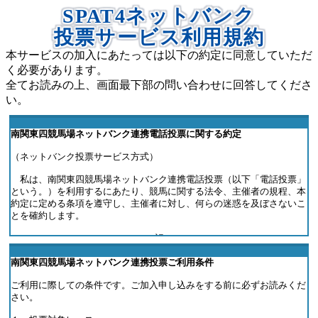
SPAT4ネットバンク
投票サービス利用規約
本サービスの加入にあたっては以下の約定に同意していただ
く必要があります。
全てお読みの上、画面最下部の問い合わせに回答してくださ
い。
南関東四競馬場ネットバンク連携電話投票に関する約定
（ネットバンク投票サービス方式）
私は、南関東四競馬場ネットバンク連携電話投票（以下「電話投票」
という。）を利用するにあたり、競馬に関する法令、主催者の規程、本
約定に定める条項を遵守し、主催者に対し、何らの迷惑を及ぼさないこ
とを確約します。
記
（電話投票）
南関東四競馬場ネットバンク連携投票ご利用条件
第１条 この約定が定める電話投票とは、第２条に掲げる主催者が開催
する競馬の勝馬投票券を、南関東四競馬場電話投票センター（以下「Ｓ
ご利用に際しての条件です。ご加入申し込みをする前に必ずお読みくだ
ＰＡＴ４センター」という。）を通じて、加入者が購入することをいい
さい。
ます。