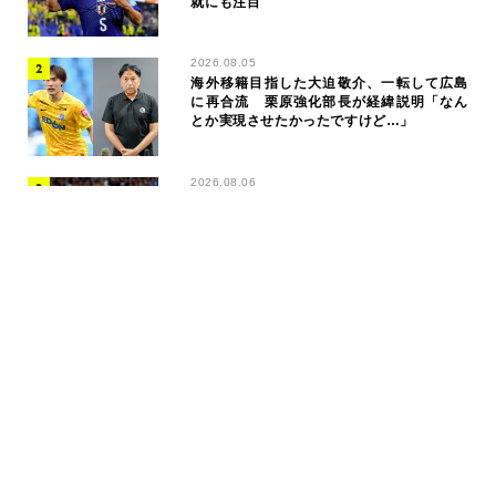
就にも注目
2026.08.05
海外移籍目指した大迫敬介、一転して広島
に再合流 栗原強化部長が経緯説明「なん
とか実現させたかったですけど…」
2026.08.06
契約問題で注目のブラジル代表FWヴィニシ
ウス、インスタの写真を全削除
2026.08.06
日本代表DF冨安健洋、クリスタル・パレス
加入が決定的に！ 鎌田大地と共闘へ
2026.08.06
喜多壱也もポジション争いに加わる左CB
に“本命”登場か…ソシエダ、モロッコ代表
の30歳の2度目の獲得に近づく