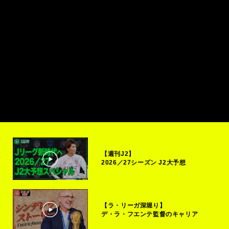
【週刊J2】
2026／27シーズン J2大予想
【ラ・リーガ深堀り】
デ・ラ・フエンテ監督のキャリア