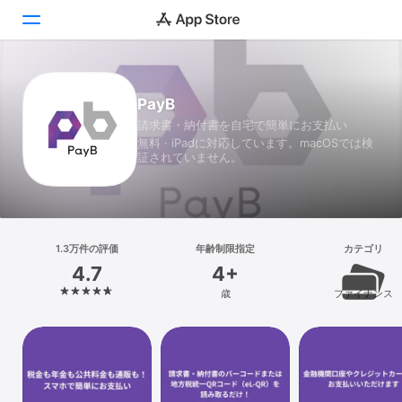
Today
PayB
請求書・納付書を自宅で簡単にお支払い
ゲーム
無料 · iPadに対応しています。macOSでは検
証されていません。
アプリ
Arcade
検索
1.3万件の評価
年齢制限指定
カテゴリ
4.7
4+
プラットフォーム
歳
ファイナンス
iPhone
iPad
Mac
Vision