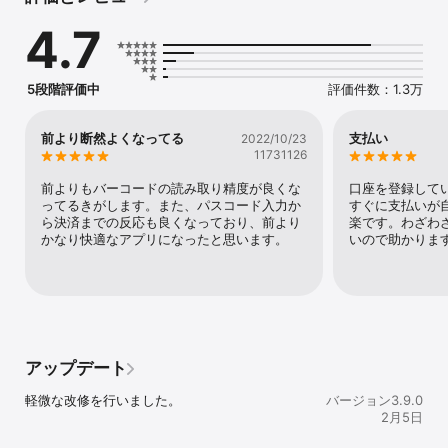
【PayBとは？】

4.7
・アプリに金融機関口座を登録して、

　バーコードやQRコード付きの請求書・納付書を支払えるアプリで
す。

・無料でご利用いただけます。

5段階評価中
評価件数：1.3万
　（アプリインストールや利用時にかかる通信料はお客さまのご負
担となります。）

前より断然よくなってる
支払い
2022/10/23
【お支払方法】

11731126
・金融機関口座からのお支払いに対応しています。

　事前のチャージは不要です。

前よりもバーコードの読み取り精度が良くな
口座を登録して
・一部の請求書・納付書はクレジットカードでのお支払いにも対応
ってるきがします。また、パスコード入力か
すぐに支払いが
しています。

ら決済までの反応も良くなっており、前より
楽です。わざわ
かなり快適なアプリになったと思います。
いので助かりま
【ご利用可能な請求書】

税金、年金、電気代、ガス代、水道代、通信料金、通販代金など、
PayBに対応している様々な請求書・納付書でご利用いただけます。

※地方税統一QRコード（eL-QR）にも対応しています。

【推奨環境・端末】

PayBのホームページをご確認ください。

アップデート
【バーコードの読み取りについて】

軽微な改修を行いました。
バージョン3.9.0
バーコードが読み取れない場合は、スマホを横に向けて少し遠ざけ
2月5日
てください。

バーコード・QRコードの印字状態やご利用のスマホの機種によって