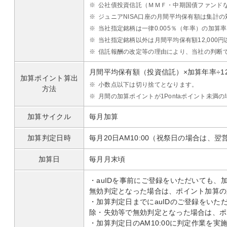
※
公社債投資信託（ＭＭＦ・中期国債ファンド
※
ジュニアNISA口座の月間平均保有額は集計
※
当社指定銘柄は一律0.005％（年率）の加算
※
当社指定銘柄以外は月間平均保有額12,000
※
信託報酬の改定等の理由により、当社の判断
月間平均保有額（投資信託）×加算年率÷12
加算ポイント算出
※
小数点以下は切り捨てとなります。
方法
※
月間の加算ポイントが1Pontaポイント未満
加算サイクル
毎月加算
加算判定日時
毎月20日AM10:00（祝祭日の場合は、翌
加算日
毎月月末頃
・auIDを事前にご登録をいただいても、
無効判定となった場合は、ポイント加算の
・加算判定日までにauIDのご登録をいた
除・失効等で無効判定となった場合は、ポ
・加算判定日のAM10:00に判定作業を実