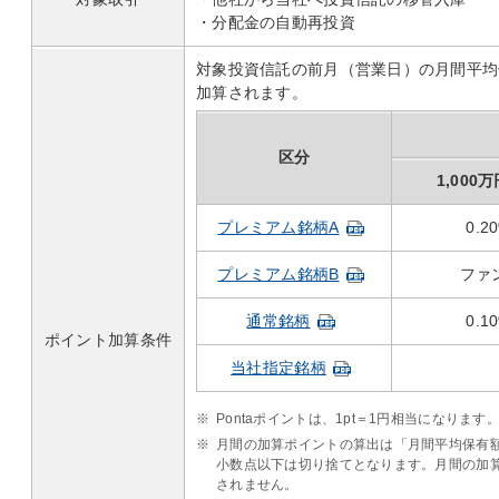
・分配金の自動再投資
対象投資信託の前月（営業日）の月間平均
加算されます。
区分
1,000
プレミアム銘柄A
0.2
プレミアム銘柄B
ファ
通常銘柄
0.1
ポイント加算条件
当社指定銘柄
※
Pontaポイントは、1pt＝1円相当になります
※
月間の加算ポイントの算出は「月間平均保有額（
小数点以下は切り捨てとなります。月間の加
されません。