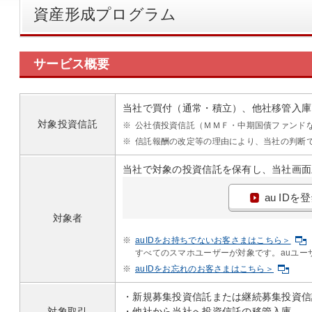
資産形成プログラム
サービス概要
当社で買付（通常・積立）、他社移管入庫
対象投資信託
※
公社債投資信託（ＭＭＦ・中期国債ファンド
※
信託報酬の改定等の理由により、当社の判断
当社で対象の投資信託を保有し、当社画面上
au IDを
対象者
※
auIDをお持ちでないお客さまはこちら＞
すべてのスマホユーザーが対象です。auユー
※
auIDをお忘れのお客さまはこちら＞
・新規募集投資信託または継続募集投資信
対象取引
・他社から当社へ投資信託の移管入庫