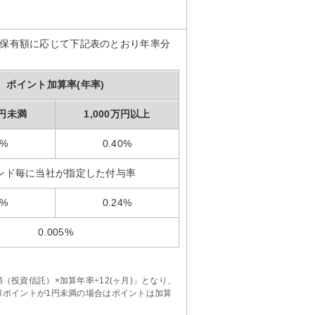
保有額に応じて下記表のとおり年率分
ポイント加算率(年率)
万円未満
1,000万円以上
0%
0.40%
ンド毎に当社が指定した付与率
0%
0.24%
0.005%
。
投資信託）×加算年率÷12(ヶ月)」となり、
算ポイントが1円未満の場合はポイントは加算