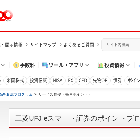
業・開示情報
サイトマップ
よくあるご質問
手数料
ツール・アプリ
投資情報
株
米国株式
投資信託
NISA
FX
CFD
先物OP
債券
ポイ
資産形成プログラム
サービス概要（毎月ポイント）
三菱UFJ eスマート証券のポイントプ