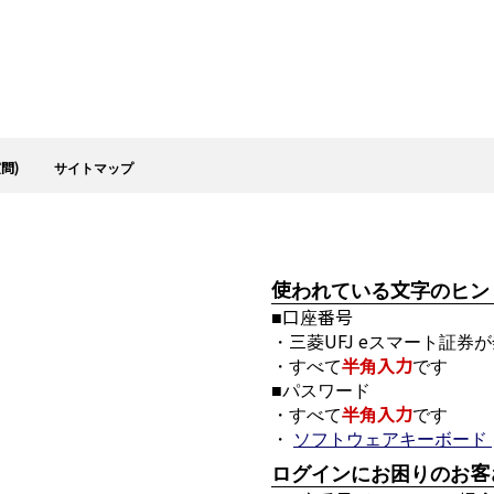
問)
サイトマップ
使われている文字のヒン
■口座番号
・三菱UFJ eスマート証
・すべて
半角入力
です
■パスワード
・すべて
半角入力
です
・
ソフトウェアキーボード
ログインにお困りのお客