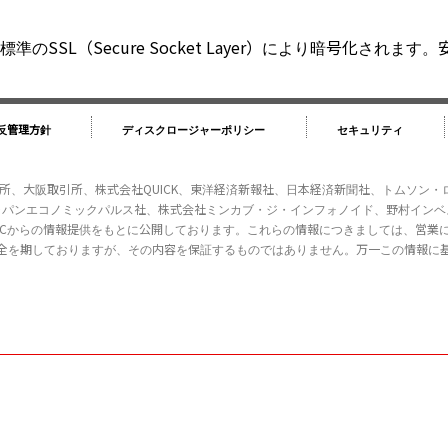
SSL（Secure Socket Layer）により暗号化されま
相反管理方針
ディスクロージャーポリシー
セキュリティ
取引所、大阪取引所、株式会社QUICK、東洋経済新報社、日本経済新聞社、トムソン
ジャパンエコノミックパルス社、株式会社ミンカブ・ジ・インフォノイド、野村イン
ow Jones Indices LLCからの情報提供をもとに公開しております。これらの情報につ
全を期しておりますが、その内容を保証するものではありません。万一この情報に