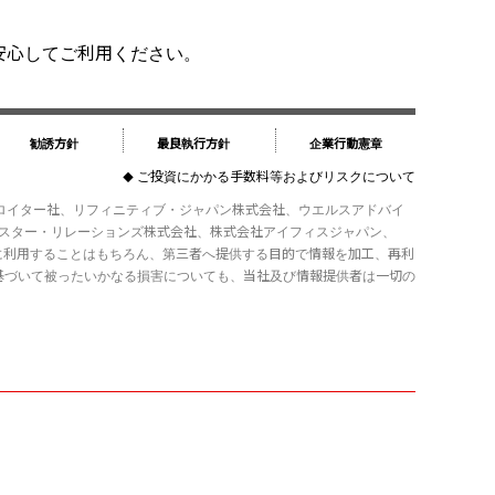
す。安心してご利用ください。
勧誘方針
最良執行方針
企業行動憲章
ご投資にかかる手数料等およびリスクについて
◆
・ロイター社、リフィニティブ・ジャパン株式会社、ウエルスアドバイ
ベスター・リレーションズ株式会社、株式会社アイフィスジャパン、
きましては、営業に利用することはもちろん、第三者へ提供する目的で情報を加工、再利
基づいて被ったいかなる損害についても、当社及び情報提供者は一切の