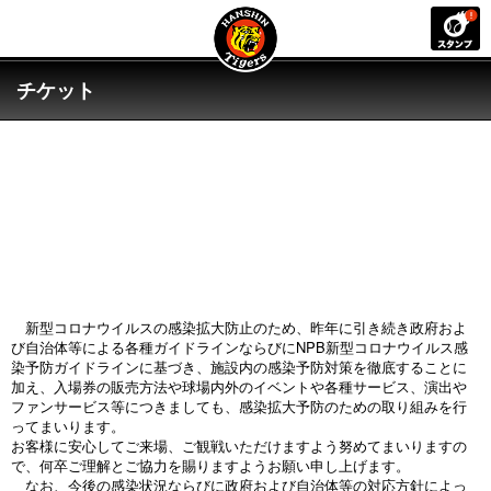
チケット
阪神甲子園球場開催試合における
新型コロナウイルスに伴う感染拡大防止の対策とイベン
ト・試合観戦に関するお知らせ
新型コロナウイルスの感染拡大防止のため、昨年に引き続き政府およ
び自治体等による各種ガイドラインならびにNPB新型コロナウイルス感
染予防ガイドラインに基づき、施設内の感染予防対策を徹底することに
加え、入場券の販売方法や球場内外のイベントや各種サービス、演出や
ファンサービス等につきましても、感染拡大予防のための取り組みを行
ってまいります。
お客様に安心してご来場、ご観戦いただけますよう努めてまいりますの
で、何卒ご理解とご協力を賜りますようお願い申し上げます。
なお、今後の感染状況ならびに政府および自治体等の対応方針によっ