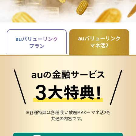
auバリューリンク
auバリューリンク
マネ活2
プラン
※各種特典は各種 使い放題MAX＋ マネ活2も
共通の内容です。