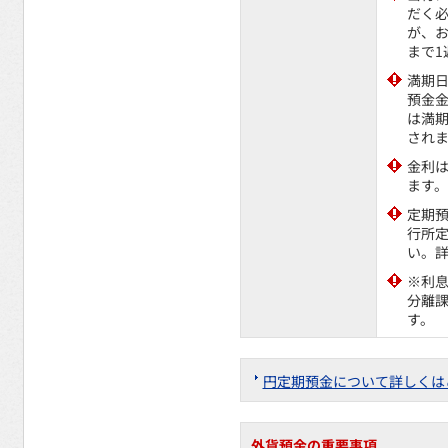
だく
が、
まで1
満期
預金
は満
されま
金利
ます。
定期
行所
い。
※利息
分離課
す。
円定期預金について詳しくは
外貨預金の重要事項