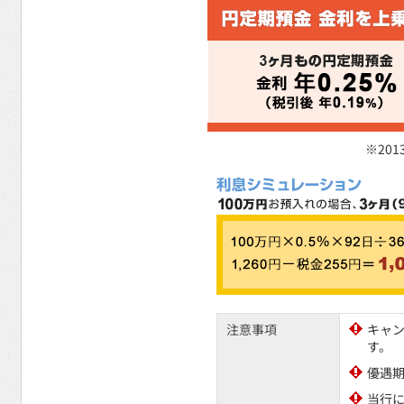
※20
注意事項
キャ
す。
優遇
当行