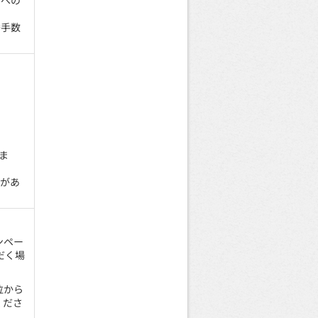
金への
替手数
ま
があ
ンペー
だく場
位から
くださ