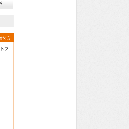
始め方
ートフ