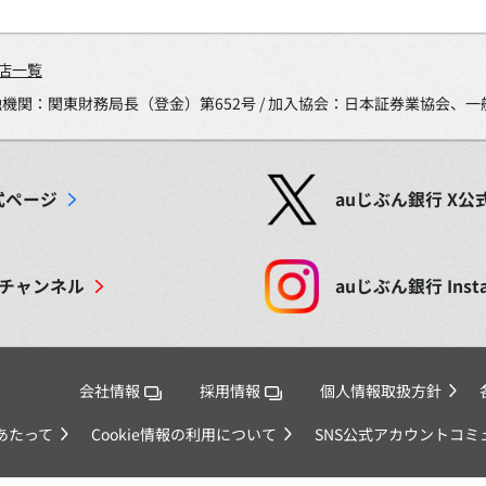
店一覧
金融機関：関東財務局長（登金）第652号 / 加入協会：日本証券業協会
式ページ
auじぶん銀行
X
公
チャンネル
auじぶん銀行
Inst
会社情報
採用情報
個人情報取扱方針
あたって
Cookie情報の利用について
SNS公式アカウントコ