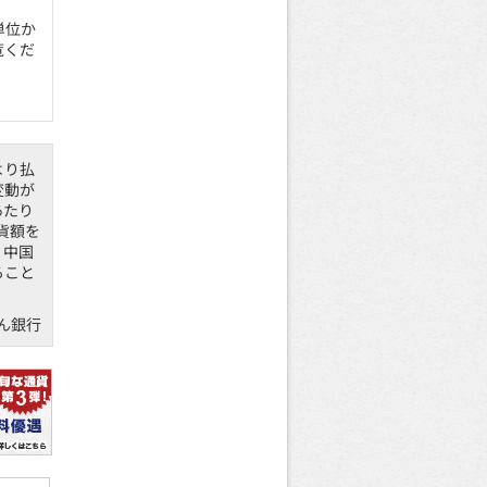
単位か
覧くだ
より払
変動が
あたり
貨額を
、中国
ること
ん銀行