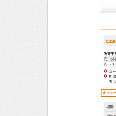
為替手
円→外
円→ユ
ユー
期間
表示
期間