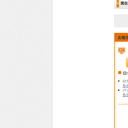
お取
ロ
ロ
ち
パ
ち