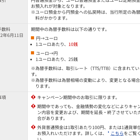
取引
円普通預金から、ユーロ普通預金またはユーロ定期預
お預入れが対象となります。
※ユーロ預金から円預金への払戻時は、当行所定の為
料がかかります。
手数料
期間中の為替手数料は以下の通りです。
12年6月11日
円→ユーロ
）
1ユーロあたり、
10銭
ユーロ→円
1ユーロあたり、25銭
※為替手数料は、取引レート（TTS/TTB）に含まれてい
す。
※為替手数料は為替相場の変動により、変更となる場合
ります。
事項
キャンペーン期間中のお取引に限ります。
期間中であっても、金融情勢の変化などによりキャ
ン内容を変更および、期間を延長・終了させていた
合があります。
外貨普通預金は1取引あたり100円、または1通貨単
お預入れいただけます。詳しくは、
こちら
をご覧
い。