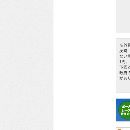
※外
戻時
ない
1円
下回
政府
があ