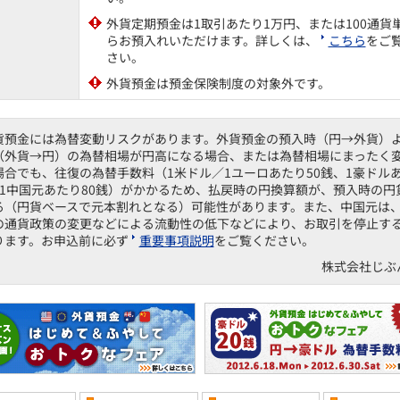
外貨定期預金は1取引あたり1万円、または100通貨
らお預入れいただけます。詳しくは、
こちら
をご
さい。
外貨預金は預金保険制度の対象外です。
貨預金には為替変動リスクがあります。外貨預金の預入時（円→外貨）
（外貨→円）の為替相場が円高になる場合、または為替相場にまったく
場合でも、往復の為替手数料（1米ドル／1ユーロあたり50銭、1豪ドル
、1中国元あたり80銭）がかかるため、払戻時の円換算額が、預入時の円
る（円貨ベースで元本割れとなる）可能性があります。また、中国元は
の通貨政策の変更などによる流動性の低下などにより、お取引を停止す
ります。お申込前に必ず
重要事項説明
をご覧ください。
株式会社じぶ