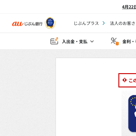
4月2
じぶんプラス
法人のお客さ
入出金・支払
金利・
こ