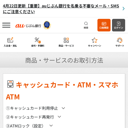
4月22日更新【重要】auじぶん銀行を名乗る不審なメール・SMS
にご注意ください
検索
口座開設
ログイン
入出金・支払
金利・手数料
商品・サービス
キャンペーン
サポート
商品・サービスのお取引方法
キャッシュカード・ATM・スマホ
ATM
①キャッシュカード利用停止
②キャッシュカード再発行
③ATMロック（設定）