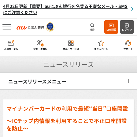
4月22日更新【重要】auじぶん銀行を名乗る不審なメール・SMS
にご注意ください
検索
口座開設
ログイン
入出金・支払
金利・手数料
商品・サービス
キャンペーン
サポート
ニュースリリース
ニュースリリースメニュー
マイナンバーカードの利用で最短“当日”口座開設
～ICチップ内情報を利用することで不正口座開設
を防止～