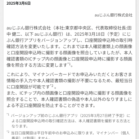
2025年3月6日
auじぶん銀行株式会社
auじぶん銀行株式会社（本社:東京都中央区、代表取締役社長:田
中 健二、以下 auじぶん銀行）は、2025年3月18日（予定）にじ
ぶん銀行アプリをバージョンアップし、口座開設申込時の取引時
確認方法を変更いたします。これまでは本人確認書類上の顔画像
と口座開設申込時に撮影する顔画像を照合していましたが、本人
確認書類のICチップ内の顔画像と口座開設申込時に撮影する顔画
*1
像を照合する方法に変更します
。
これにより、マイナンバーカードでお申込みいただくとお客さま
情報の手入力や本人確認書類の撮影が不要になるため、最短当日
*2
に口座開設が可能です
。
また、ICチップ内の顔画像と口座開設申込時に撮影する顔画像を
照合することで、本人確認書類の偽造や本人以外のなりすましに
よる不正口座開設を防止することができます。
*1
バージョンアップ前のじぶん銀行アプリ（2025年3月27日終了予定）に
よる口座開設申込時の取引確認方法は、本人確認書類を撮影する方法と
なります。
*2
当日口座開設は平日午前中のお申込みに限ります。マイナンバー（個人
番号）は取得しません。