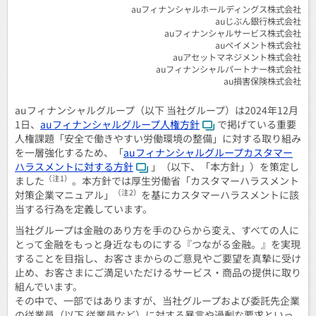
auフィナンシャルホールディングス株式会社
auじぶん銀行株式会社
auフィナンシャルサービス株式会社
auペイメント株式会社
auアセットマネジメント株式会社
auフィナンシャルパートナー株式会社
au損害保険株式会社
auフィナンシャルグループ（以下 当社グループ）は2024年12月
1日、
auフィナンシャルグループ人権方針
で掲げている重要
人権課題「安全で働きやすい労働環境の整備」に対する取り組み
を一層強化するため、「
auフィナンシャルグループカスタマー
ハラスメントに対する方針
」（以下、「本方針」）を策定し
（注1）
ました
。本方針では厚生労働省「カスタマーハラスメント
（注2）
対策企業マニュアル」
を基にカスタマーハラスメントに該
当する行為を定義しています。
当社グループは金融のあり方を手のひらから変え、すべての人に
とって金融をもっと身近なものにする『つながる金融。』を実現
することを目指し、お客さまからのご意見やご要望を真摯に受け
止め、お客さまにご満足いただけるサービス・商品の提供に取り
組んでいます。
その中で、一部ではありますが、当社グループおよび委託先企業
の従業員（以下 従業員など）に対する暴言や過剰な要求といっ