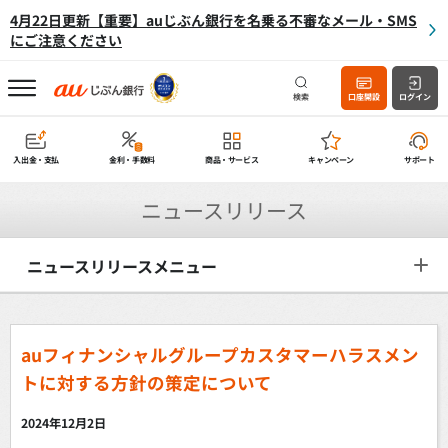
4月22日更新【重要】auじぶん銀行を名乗る不審なメール・SMS
にご注意ください
検索
口座開設
ログイン
入出金・支払
金利・手数料
商品・サービス
キャンペーン
サポート
ニュースリリース
ニュースリリースメニュー
auフィナンシャルグループカスタマーハラスメン
トに対する方針の策定について
2024年12月2日