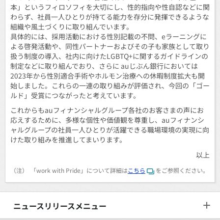
本」というフィロソフィを大切にし、性的指向や性自認などに関
わらず、社員一人ひとりが持てる能力を存分に発揮できるような
組織や風土づくりに取り組んでいます。
具体的には、採用活動における性別記載の不問、eラーニングに
よる啓発活動や、同性パートナーおよびその子も家族として取り
扱う制度の導入、社内に向けたLGBTQ+に関するガイドラインの
制定などに取り組んでおり、さらに auじぶん銀行においては
2023年から性別適合手術やホルモン治療への休暇制度拡大も開
始しました。これらの一連の取り組みが評価され、今回の「ゴー
ルド」受賞につながったと考えています。
これからもauフィナンシャルグループ各社のお客さまの声にお
応えするために、多様な個性や価値観を尊重し、auフィナンシ
ャルグループの社員一人ひとりが活躍できる職場環境の実現に向
けた取り組みを推進してまいります。
以上
（注）
「work with Pride」について詳細は
こちら
をご参照ください。
ニュースリリースメニュー