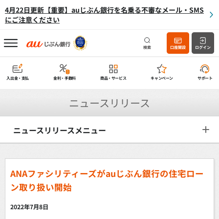
4月22日更新【重要】auじぶん銀行を名乗る不審なメール・SMS
にご注意ください
検索
口座開設
ログイン
入出金・支払
金利・手数料
商品・サービス
キャンペーン
サポート
ニュースリリース
ニュースリリースメニュー
ANAファシリティーズが
auじぶん銀行の住宅ロー
ン取り扱い開始
2022年7月8日