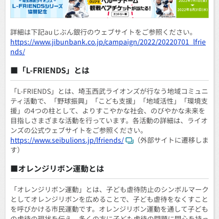
詳細は下記auじぶん銀行のウェブサイトをご参照ください。
https://www.jibunbank.co.jp/campaign/2022/20220701_lfrie
nds/
■「L-FRIENDS」とは
「L-FRIENDS」とは、埼玉西武ライオンズが行なう地域コミュニ
ティ活動で、「野球振興」「こども支援」「地域活性」「環境支
援」の4つの柱として、よりすこやかな社会、のびやかな未来を
目指しさまざまな活動を行っています。各活動の詳細は、ライオ
ンズの公式ウェブサイトをご参照ください。
https://www.seibulions.jp/lfriends/
（外部サイトに遷移しま
す）
■オレンジリボン運動とは
「オレンジリボン運動」とは、子ども虐待防止のシンボルマーク
としてオレンジリボンを広めることで、子ども虐待をなくすこと
を呼びかける市民運動です。オレンジリボン運動を通して子ども
の虐待の現状を伝え、多くの方に子ども虐待の問題に関心を持っ