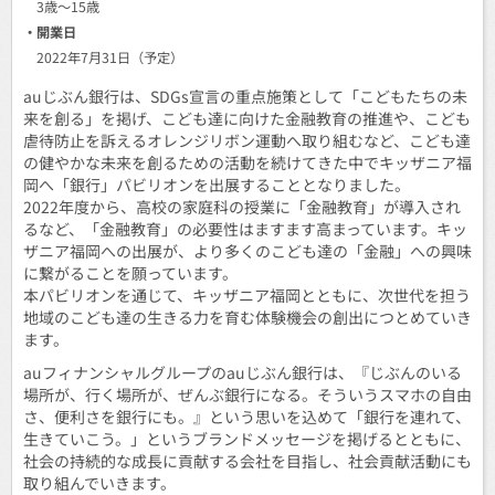
3歳～15歳
・開業日
2022年7月31日（予定）
auじぶん銀行は、SDGs宣言の重点施策として「こどもたちの未
来を創る」を掲げ、こども達に向けた金融教育の推進や、こども
虐待防止を訴えるオレンジリボン運動へ取り組むなど、こども達
の健やかな未来を創るための活動を続けてきた中でキッザニア福
岡へ「銀行」パビリオンを出展することとなりました。
2022年度から、高校の家庭科の授業に「金融教育」が導入され
るなど、「金融教育」の必要性はますます高まっています。キッ
ザニア福岡への出展が、より多くのこども達の「金融」への興味
に繋がることを願っています。
本パビリオンを通じて、キッザニア福岡とともに、次世代を担う
地域のこども達の生きる力を育む体験機会の創出につとめていき
ます。
auフィナンシャルグループのauじぶん銀行は、『じぶんのいる
場所が、行く場所が、ぜんぶ銀行になる。そういうスマホの自由
さ、便利さを銀行にも。』という思いを込めて「銀行を連れて、
生きていこう。」というブランドメッセージを掲げるとともに、
社会の持続的な成長に貢献する会社を目指し、社会貢献活動にも
取り組んでいきます。