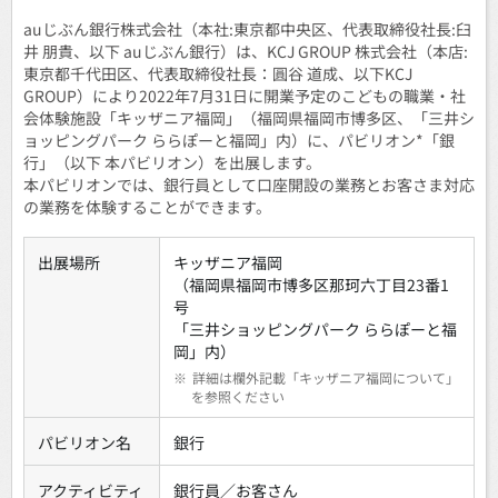
auじぶん銀行株式会社（本社:東京都中央区、代表取締役社長:臼
井 朋貴、以下 auじぶん銀行）は、KCJ GROUP 株式会社（本店:
東京都千代田区、代表取締役社長：圓谷 道成、以下KCJ
GROUP）により2022年7月31日に開業予定のこどもの職業・社
会体験施設「キッザニア福岡」（福岡県福岡市博多区、「三井シ
ョッピングパーク ららぽーと福岡」内）に、パビリオン*「銀
行」（以下 本パビリオン）を出展します。
本パビリオンでは、銀行員として口座開設の業務とお客さま対応
の業務を体験することができます。
出展場所
キッザニア福岡
（福岡県福岡市博多区那珂六丁目23番1
号
「三井ショッピングパーク ららぽーと福
岡」内）
※
詳細は欄外記載「キッザニア福岡について」
を参照ください
パビリオン名
銀行
アクティビティ
銀行員／お客さん