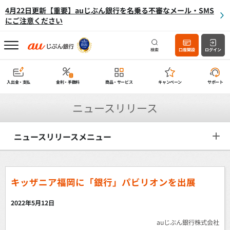
4月22日更新【重要】auじぶん銀行を名乗る不審なメール・SMS
にご注意ください
検索
口座開設
ログイン
入出金・支払
金利・手数料
商品・サービス
キャンペーン
サポート
ニュースリリース
ニュースリリースメニュー
キッザニア福岡に「銀行」パビリオンを出展
2022年5月12日
auじぶん銀行株式会社