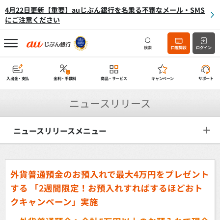
4月22日更新【重要】auじぶん銀行を名乗る不審なメール・SMS
にご注意ください
検索
口座開設
ログイン
入出金・支払
金利・手数料
商品・サービス
キャンペーン
サポート
ニュースリリース
ニュースリリースメニュー
外貨普通預金のお預入れで最大4万円をプレゼント
する
「2週間限定！お預入れすればするほどおト
クキャンペーン」実施