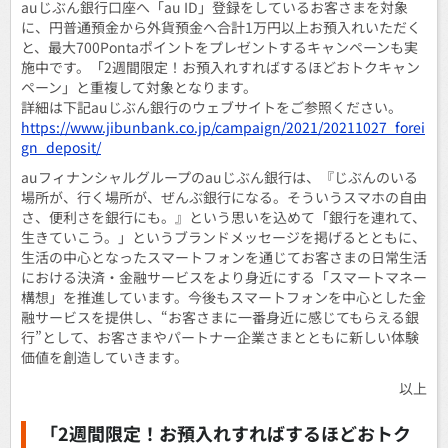
auじぶん銀行口座へ「au ID」登録をしているお客さまを対象
に、円普通預金から外貨預金へ合計1万円以上お預入れいただく
と、最大700Pontaポイントをプレゼントするキャンペーンも実
施中です。「2週間限定！お預入れすればするほどおトクキャン
ペーン」と重複して対象となります。
詳細は下記auじぶん銀行のウェブサイトをご参照ください。
https://www.jibunbank.co.jp/campaign/2021/20211027_forei
gn_deposit/
auフィナンシャルグループのauじぶん銀行は、『じぶんのいる
場所が、行く場所が、ぜんぶ銀行になる。そういうスマホの自由
さ、便利さを銀行にも。』という思いを込めて「銀行を連れて、
生きていこう。」というブランドメッセージを掲げるとともに、
生活の中心となったスマートフォンを通じてお客さまの日常生活
における決済・金融サービスをより身近にする「スマートマネー
構想」を推進しています。今後もスマートフォンを中心とした金
融サービスを提供し、“お客さまに一番身近に感じてもらえる銀
行”として、お客さまやパートナー企業さまとともに新しい体験
価値を創造していきます。
以上
「2週間限定！お預入れすればするほどおトク