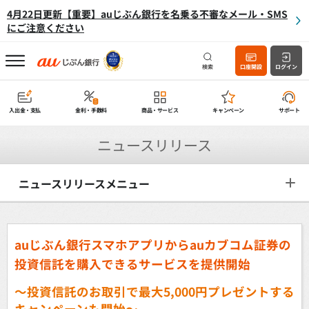
4月22日更新【重要】auじぶん銀行を名乗る不審なメール・SMS
にご注意ください
検索
口座開設
ログイン
入出金・支払
金利・手数料
商品・サービス
キャンペーン
サポート
ニュースリリース
ニュースリリースメニュー
auじぶん銀行スマホアプリから
auカブコム証券の
投資信託を購入できるサービスを提供開始
～投資信託のお取引で最大5,000円プレゼントする
キャンペーンも開始～