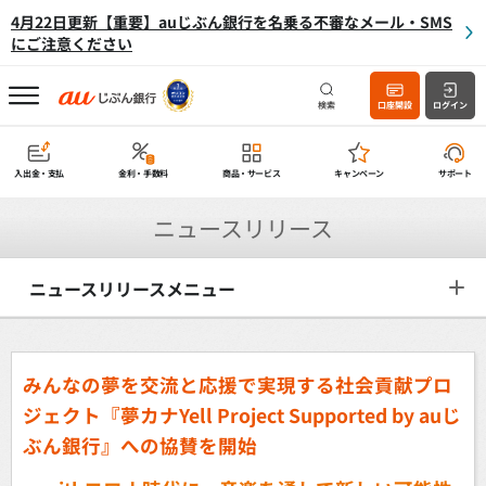
4月22日更新【重要】auじぶん銀行を名乗る不審なメール・SMS
にご注意ください
検索
口座開設
ログイン
入出金・支払
金利・手数料
商品・サービス
キャンペーン
サポート
ニュースリリース
ニュースリリースメニュー
みんなの夢を交流と応援で実現する社会貢献プロ
ジェクト
『夢カナYell Project Supported by auじ
ぶん銀行』への協賛を開始