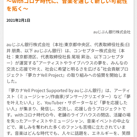
～withコロナ時代に、音楽を通して新しい可能性
を拓く～
2021年2月1日
auじぶん銀行株式会社
auじぶん銀行株式会社（本社:東京都中央区、代表取締役社長:臼
井 朋貴、以下 auじぶん銀行）は、コンセプター株式会社（本
社：東京都港区、代表取締役社長 尾坂 昇治、以下コンセプタ
ー）が運営する“アーティストやライブハウスの夢を、みんなの
交流と応援で叶え、社会に希望と明るさを広げる”社会貢献プロ
ジェクト『夢カナYell Project』の取り組みへの協賛を開始しま
した。
『夢カナYell Project Supported by auじぶん銀行』は、アーティ
スト（ミュージシャン/作曲家/ダンサー/クリエイター）など「夢
を叶えたい人」と、YouTuber・サポーターなど「夢を応援した
い人」が集まり、発信し、交流し、応援し合うプロジェクトで
す。withコロナ時代の今、老舗のライブハウスの閉店、活躍の場
を失ったアーティストやミュージシャン、音楽イベントの中止な
どで、楽しみを奪われた多くのファンも苦境に立たされていま
す。音楽はどんな時代でも、人々に話題を、エネルギーを、笑顔