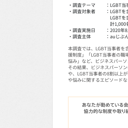
・調査テーマ
LGBT
・調査対象者
LGBT
LGBT
計1,000
・調査実施日
2020年
・調査主体
auじぶ
本調査では、LGBT当事者を
援制度」「LGBT当事者の
悩み」など、ビジネスパーソ
その結果、ビジネスパーソン
や、LGBT当事者の8割以
や悩みに関するエピソードな