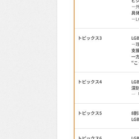
ビ
－
具
－
トピックス3
L
－
支
一
“
トピックス4
L
深
―
トピックス5
8
L
トピックス6
L