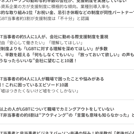
ジネスパーソンの勤める約半数の会社が、支援制度を実施していない
外資系企業の方が支援制度に積極的な傾向。業種別導入率も
体的な取り組み1位「お祝い金、忌引き休暇などの制度が同性パートナー
LGBT当事者約3割が支援制度は「不十分」と認識
GBT当事者の約5人に1人が、会社に勤める際支援制度を重視
理由「安心して働きたい」「理解してほしい」
援制度よりも「LGBTに対する理解を深めてほしい」が多数
方、半数を超える「何もしなくてもいい」「放っておいて欲しい」の声
こうなったらいいな”会社に望むこと10選！
GBT当事者の約4人に1人が職場で困ったことや悩みがある
刻！これに困っているエピソード10選
「嘘はつきたくないけど嘘をつくしかない」
割以上の人がLGBTについて職場でカミングアウトをしていない
GBT非当事者の約8割は“アウティング”の「言葉も意味も知らなかった」
GBT当事者と非当事者ビジネスパーソン共通の悩み！約半数が「老後が心