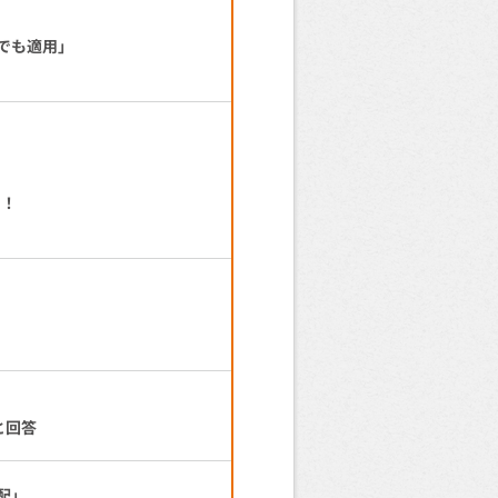
でも適用」
も！
と回答
配」