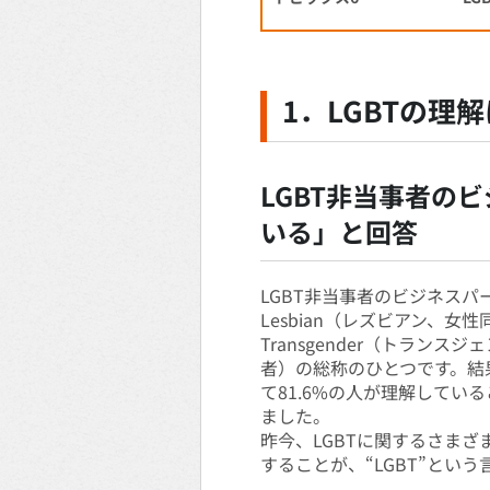
1．LGBTの理
LGBT非当事者の
いる」と回答
LGBT非当事者のビジネスパ
Lesbian（レズビアン、女
Transgender（トラ
者）の総称のひとつです。結果
て81.6%の人が理解してい
ました。
昨今、LGBTに関するさま
することが、“LGBT”とい