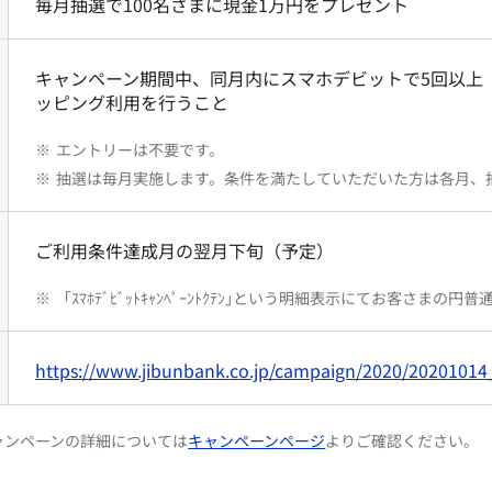
毎月抽選で100名さまに現金1万円をプレゼント
キャンペーン期間中、同月内にスマホデビットで5回以上（
ッピング利用を行うこと
※
エントリーは不要です。
※
抽選は毎月実施します。条件を満たしていただいた方は各月、
ご利用条件達成月の翌月下旬（予定）
※
「ｽﾏﾎﾃﾞﾋﾞｯﾄｷｬﾝﾍﾟｰﾝﾄｸﾃﾝ｣という明細表示にてお客さま
https://www.jibunbank.co.jp/campaign/2020/20201014
ャンペーンの詳細については
キャンペーンページ
よりご確認ください。