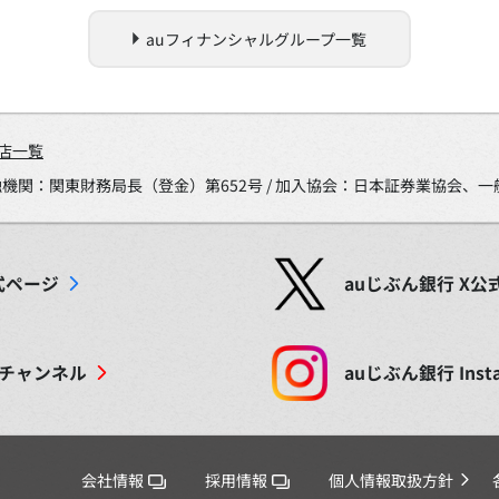
auフィナンシャルグループ一覧
店一覧
金融機関：関東財務局長（登金）第652号 / 加入協会：日本証券業協会
式ページ
auじぶん銀行
X
公
チャンネル
auじぶん銀行
Inst
会社情報
採用情報
個人情報取扱方針